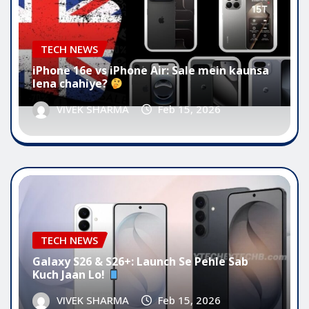
TECH NEWS
iPhone 16e vs iPhone Air: Sale mein kaunsa
lena chahiye?
VIVEK SHARMA
Feb 15, 2026
TECH NEWS
Galaxy S26 & S26+: Launch Se Pehle Sab
Kuch Jaan Lo!
VIVEK SHARMA
Feb 15, 2026